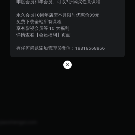
季度会员和年会员。可以3折购买任意课程
永久会员10周年店庆本月限时优惠价99元
免费下载全站所有课程
享有影视会员等 10 大福利
详情查看【会员福利】页面
有任何问题添加管理员微信：18818568866
shengxi.com