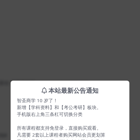
商学院 www.jiaoshengxi.com
本站最新公告通知
智圣商学 10 岁了！
新增【学科资料】和【考公考研】板块。
手机版右上角三条杠可切换分类
所有课程都支持免登录，直接购买观看。
凡需要 2套以上课程者购买网站会员更划算
询#