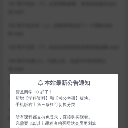
101 荀子伦兵（下）从管理角度看，竞争目的是长治久
安.mp3
102 荀子伦兵军（上）业绩管理决定了一个团队的好
坏.mp3
103 荀子论军（下）好的业绩管理体系更容易成事.mp3
104 荀子论将(上)：为将之道，也是CEO的管理之
道.mp3
本站最新公告通知
105 荀子论将(下)：冯唐亲授“霸道总裁指南”.mp3
智圣商学 10 岁了！
106 荀子论战(上)：执行阶段，要放下个体思维.mp3
新增【学科资料】和【考公考研】板块。
手机版右上角三条杠可切换分类
107 荀子论战(下)：想要基业长青，还是要讲仁义道
所有课程都支持免登录，直接购买观看。
德.mp3
凡需要 2套以上课程者购买网站会员更划算