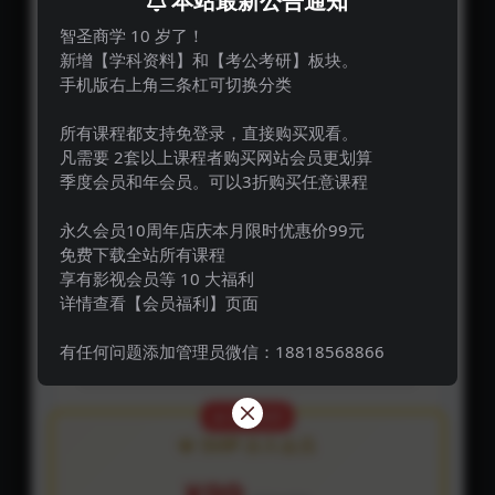
本站最新公告通知
今日仅需 99 元，解锁全站终身钻石SVIP
智圣商学 10 岁了！
新增【学科资料】和【考公考研】板块。
手机版右上角三条杠可切换分类
普通购买
所有课程都支持免登录，直接购买观看。
¥19
凡需要 2套以上课程者购买网站会员更划算
/单课
季度会员和年会员。可以3折购买任意课程
单次购买价格高
永久会员10周年店庆本月限时优惠价99元
仅限当前1门课
免费下载全站所有课程
无任何赠品
享有影视会员等 10 大福利
详情查看【会员福利】页面
无实操指导
有任何问题添加管理员微信：18818568866
不划算
🔥 站长推荐
💎 SVIP 永久会员