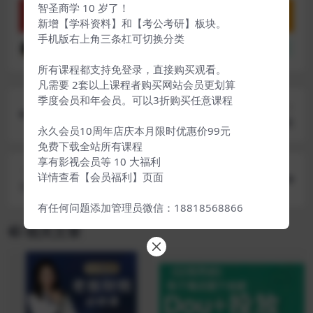
智圣商学 10 岁了！
新增【学科资料】和【考公考研】板块。
手机版右上角三条杠可切换分类
焦圣希18818568866
分享
收藏
所有课程都支持免登录，直接购买观看。
凡需要 2套以上课程者购买网站会员更划算
季度会员和年会员。可以3折购买任意课程
上一篇
次世代必备黑科技：创意编程指南
永久会员10周年店庆本月限时优惠价99元
免费下载全站所有课程
享有影视会员等 10 大福利
下一篇
详情查看【会员福利】页面
不会画图也能创作角色line动态贴图【画质高清】
有任何问题添加管理员微信：18818568866
相关文章