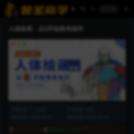
登录
人体绘画：从0开始角色创作
资源分类:
个人成长
浏览热度: (68)
发布时间: 2022-03-26
最近更新: 2022-03-26
3折
非会员:
19智币
普通会员:
5.7智币