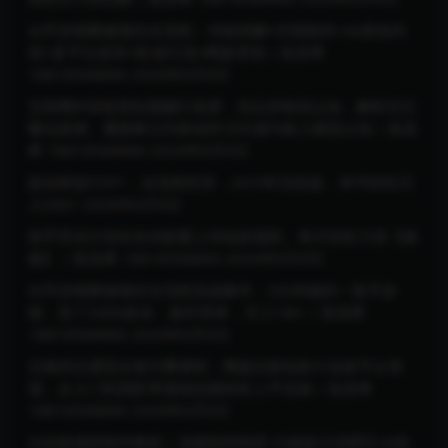
AI手抄报教辅项目全流程：对标拆解×封面制作×AI原创内
容×多平台发布×私域引流×网盘变现｜焦圣希
18818568866
2026年8月9日
互联网IP训练营短视频打造课；先忘掉错误认知，解析百亿
曝光真相，重新树立内容创作方向感与收入模型认知｜焦圣
希 18818568866
2026年8月9日
副业精选TOP1，全流程托管，24小时见收益，单号轻松日
入500+
2026年8月9日
快手荧光计划全自动批量上传短剧漫剧，每天轻松几张【揭
秘】｜焦圣希 18818568866
2026年8月9日
AI手抄报教辅项目全流程实战教学，5分钟做的一套手抄
报，卖了2000多份，操作简单，月入1W+｜焦圣希
18818568866
2026年8月9日
任推邦任课堂全套付费课程；网盘拉新短剧小说多平台变
现，从入门到高阶零基础也能轻松上手实操｜焦圣希
18818568866
2026年8月9日
AI动画漫剧制作教程｜选题剧情构思·分镜提示词撰写·AI绘