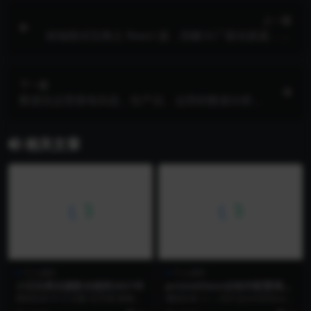
上一篇
前端面试宝典之 React 篇，拆解大厂面试真题，攻
克 React 核心考点
下一篇
数据化运营落地实战，给产品、运营的数据分析修
炼手册
相关文章
个人成长
个人成长
小石头商业摄影全能班2021年
prometheus全组件配置调优
实战，一线大厂监控高可用方
课程目录 01.0-试看-先导课-静物摄
课程目录 ├──2021prometheus实
案分享
影师有前途吗？.mp4 02.1、商业
战课程 | ├──.idea | ...