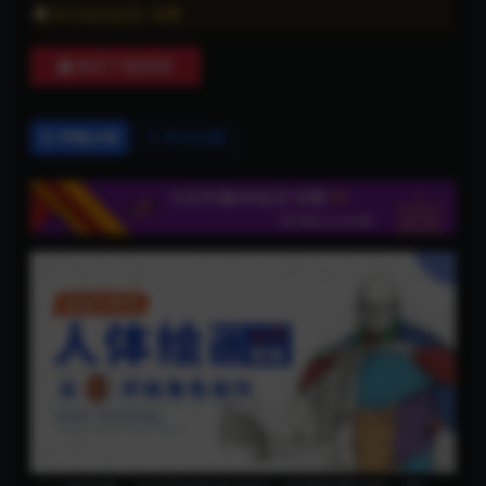
永久钻石会员:
免费
购买下载权限
详情介绍
常见问题