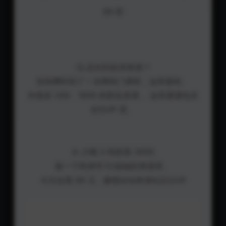
99 🤯
🤔 还在到处找资源？
别浪费时间了！全网热门课程，这里都有。
外面卖 299、1999 的割韭菜课， 这里通通包含
在SVIP 里。
☕️ 少喝 3 杯奶茶 (¥99)
换一个终身学习/搞钱的资源库。
今日仅需 99 元，解锁全站终身钻石SVIP
普通购买