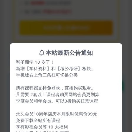
送
AI/N8N
自动化资源库
每门课程
不到 0.01元/门
今日开通 (立省¥200)
本站最新公告通知
↘️↘️↘️点击右下角分享【海报】或【分享链接】，得70%佣金，每
智圣商学 10 岁了！
月多赚5000元！↘️↘️↘️
新增【学科资料】和【考公考研】板块。
手机版右上角三条杠可切换分类
下载
本资源需权限下载
所有课程都支持免登录，直接购买观看。
凡需要 2套以上课程者购买网站会员更划算
季度会员和年会员。可以3折购买任意课程
19
智币
永久会员10周年店庆本月限时优惠价99元
免费下载全站所有课程
VIP折扣
非会员:
19智币
享有影视会员等 10 大福利