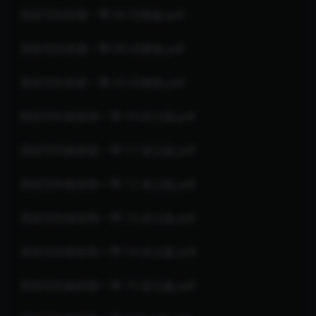
系统写作班第一季-05-完整版.pdf
系统写作班第一季-06-完整版.pdf
系统写作班第一季-07-完整版.pdf
系统写作精讲第一季-10-讲义版.pdf
系统写作精讲第一季-11-讲义版.pdf
系统写作精讲第一季-12-讲义版.pdf
系统写作精讲第一季-13-讲义版.pdf
系统写作精讲第一季-14-讲义版.pdf
系统写作精讲第一季-15-讲义版.pdf