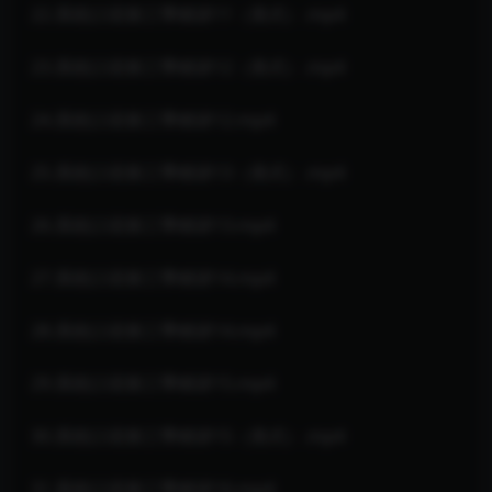
22.系统口语第三季精讲11（美式）.mp4
23.系统口语第三季精讲12（美式）.mp4
24.系统口语第三季精讲12.mp4
25.系统口语第三季精讲13（美式）.mp4
26.系统口语第三季精讲13.mp4
27.系统口语第三季精讲14.mp4
28.系统口语第三季精讲14.mp4
29.系统口语第三季精讲15.mp4
30.系统口语第三季精讲15（美式）.mp4
31.系统口语第三季精讲16.mp4