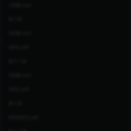
1音频.mp3
第三讲
6音频.mp3
6原文.pdf
第十二讲
5音频.mp3
5原文.pdf
第十讲
6语音标记.pdf