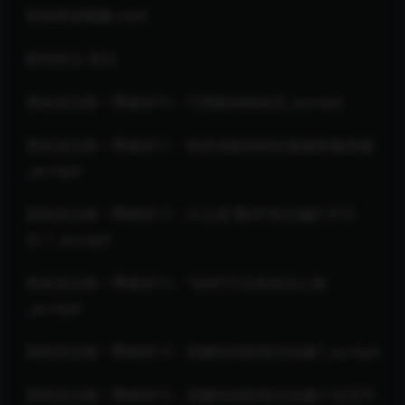
音标跟读视频.mp4
群内讲义-语法
系统语法第一季精讲10：巧用副词的技艺_ev.mp4
系统语法第一季精讲11：形容词副词的比较级和最高级
_ev.mp4
系统语法第一季精讲12：什么是“数词”的正确打开方
式？_ev.mp4
系统语法第一季精讲13：“动词”打次的语法心脏
_ev.mp4
系统语法第一季精讲14：高频动词的世纪佳缘1_ev.mp4
系统语法第一季精讲15：高频动词的世纪佳缘2+总写不