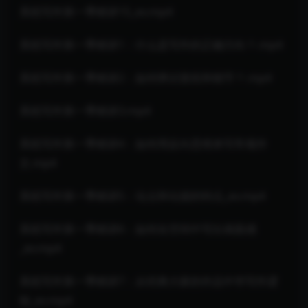
系统写作第一季精讲15_ev.mp4
系统写作第一季精讲1：什么是写作的正确方向？.mp4
系统写作第一季精讲2：如何辨识笼统和细节？.mp4
系统写作第一季精讲3.mp4
系统写作第一季精讲4：如何用反向思维来写常规作
文.mp4
系统写作第一季精讲5：论点和论据的特点_ev.mp4
系统写作第一季精讲6：如何在空间中写出画面感
_ev.mp4
系统写作第一季精讲7：从经典大家的作品中学写作逻
辑_ev.mp4