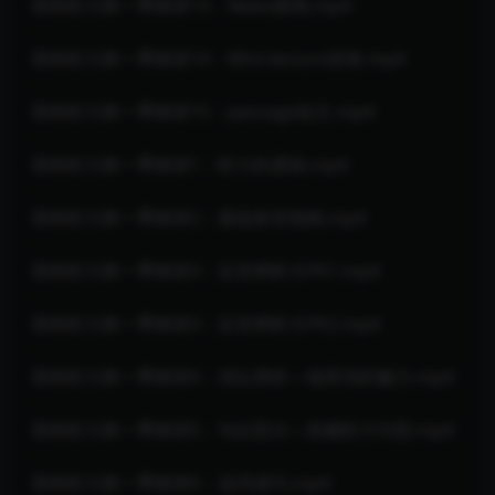
系统听力第一季精讲13：News新闻.mp4
系统听力第一季精讲14：Mini-lecture讲座.mp4
系统听力第一季精讲15：passage短文.mp4
系统听力第一季精讲1：听力的逻辑.mp4
系统听力第一季精讲2：基础发音指南.mp4
系统听力第一季精讲3：近音辨析大PK1.mp4
系统听力第一季精讲3：近音辨析大PK2.mp4
系统听力第一季精讲4：词以类听—场景词的魅力.mp4
系统听力第一季精讲5：句以型分—高频听力句型.mp4
系统听力第一季精讲6：连词成句.mp4