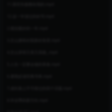
11.那些失败教给我的.mp4
12.这一年读过的好书.mp4
2.规划最好的一年.mp4
3.怎么拥有好肌肤好发质.mp4
4.怎么穿得又美又高级_.mp4
5.人生一定要会做的美食.mp4
6.暑期必读经典书单.mp4
7.成长路上不可错过的四个话题.mp4
8.毕业季的新方向.mp4