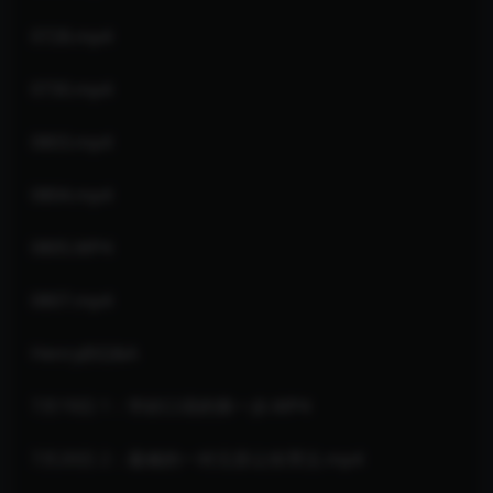
0728.mp4
0730.mp4
0803.mp4
0804.mp4
0805.MP4
0807.mp4
Henry的Q&A
7月19日 1：学好口语的第一步.MP4
7月20日 2：最难的一对元音让你哭泣.mp4