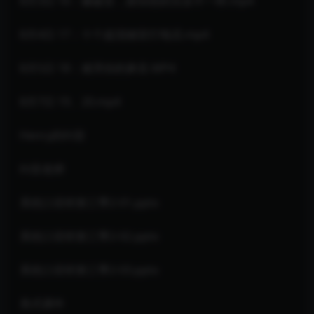
8月3日 16：爆破音，跟你想的完全不一样.mp4
8月4日 17：十个超混辅音打电话.mp4
8月5日 18：难哭你的鼻音.MP4
8月7日 19、20.mp4
Henry的纠音
纠音老师
系统口语班第三季2-01.pptx
系统口语班第三季2-02.pptx
系统口语班第三季2-03.pptx
美式课件