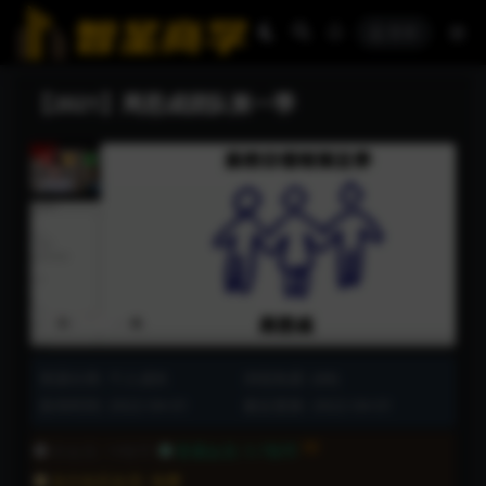
登录
【2021】周思成团队第一季
资源分类:
个人成长
浏览热度: (68)
发布时间: 2022-04-01
最近更新: 2022-04-01
3折
非会员:
19智币
普通会员:
5.7智币
永久钻石会员:
免费