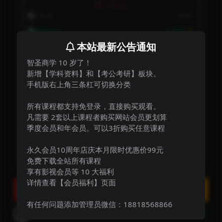
VIP折扣
非会员:
19智币
3折
普通会员:
5.7智币
本站最新公告通知
永久钻石会员:
免费
智圣商学 10 岁了！
新增【学科资料】和【考公考研】板块。
购买下载权限
手机版右上角三条杠可切换分类
包含资源:
(1个)
所有课程都支持免登录，直接购买观看。
凡需要 2套以上课程者购买网站会员更划算
最近更新:
2022-04-14
季度会员和年会员。可以3折购买任意课程
下载遇到问题？可联系客服或反馈
永久会员10周年店庆本月限时优惠价99元
免费下载全站所有课程
享有影视会员等 10 大福利
详情查看【会员福利】页面
有任何问题添加管理员微信：18818568866
焦圣希18818568866
分享
收藏