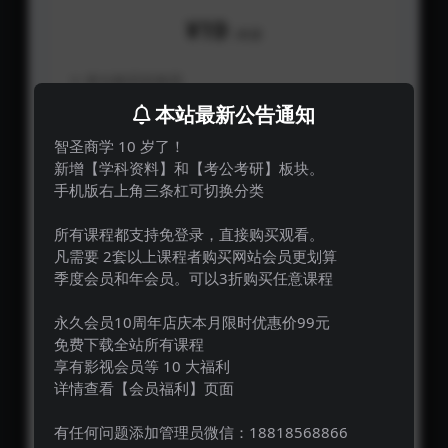
¥19
/单课
单次购买价格高
本站最新公告通知
仅限当前1门课
无任何赠品
智圣商学 10 岁了！
新增【学科资料】和【考公考研】板块。
无实操指导
手机版右上角三条杠可切换分类
不划算
所有课程都支持免登录，直接购买观看。
凡需要 2套以上课程者购买网站会员更划算
🔥 站长推荐
季度会员和年会员。可以3折购买任意课程
💎 SVIP 永久会员
永久会员10周年店庆本月限时优惠价99元
¥99
免费下载全站所有课程
原价¥299
享有影视会员等 10 大福利
详情查看【会员福利】页面
全站
500000+
课程永久免费下
每日
更新热门课程50+(站内没有可联系站长帮
有任何问题添加管理员微信：18818568866