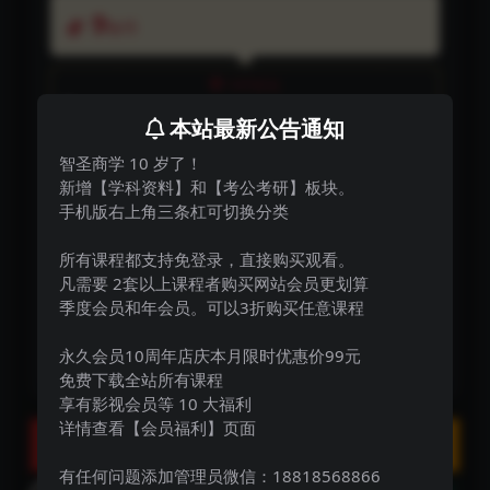
9
智币
VIP折扣
非会员:
9智币
本站最新公告通知
普通会员:
免费
智圣商学 10 岁了！
永久钻石会员:
免费
新增【学科资料】和【考公考研】板块。
手机版右上角三条杠可切换分类
购买下载权限
所有课程都支持免登录，直接购买观看。
凡需要 2套以上课程者购买网站会员更划算
最近更新:
2021-05-25
季度会员和年会员。可以3折购买任意课程
永久会员10周年店庆本月限时优惠价99元
下载遇到问题？可联系客服或反馈
免费下载全站所有课程
享有影视会员等 10 大福利
详情查看【会员福利】页面
有任何问题添加管理员微信：18818568866