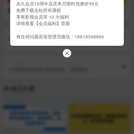
永久会员10周年店庆本月限时优惠价99元
免费下载全站所有课程
焦圣希18818568866
分享
收藏
享有影视会员等 10 大福利
详情查看【会员福利】页面
上一篇
有任何问题添加管理员微信：18818568866
《超级视频策划策略V3.0》全套课程
下一篇
5大绝密成交系统-抓住机会，成就自己
相关文章