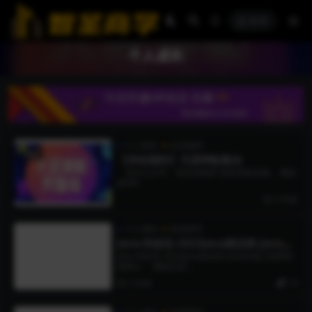
登录
个人成长
个人成长
会员福利
置顶
【本站福利】天涯神帖集合
关注公众号：智圣省钱君 获取体验名额。 赠送
的VIP...
3 年前
个人成长
智圣商学
Java-尚硅谷-2023Java就业班-Java全
端工程师
Java-尚硅谷-2023Java就业班-Java全端工程师资
源简介： 课程目录...
3 年前
19