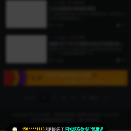
个人成长
智圣商学
无名诸葛第2期高阶课程
01 诸葛高阶首章.mp4 02 诸葛高阶第二周课程.m
p4 03 诸葛高阶第三...
3 年前
19
个人成长
智圣商学
蔡森2021年5月期权实战运用进阶课视
频
蔡森2021年5月期权实战运用进阶课视频资源简
介： 5-15蔡森期权进阶1 .m...
3 年前
19
1/217
1
2
3
4
下一页
»
Copyright © 2015-2026 【智圣商学院】焦圣希 All rights reserved
有任何问题添加管理员微信：18818568866
晋ICP备15008904号-2
158****1113
刚刚购买了
同城获客教培IP流量课