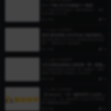
个人成长
智圣商学
C++-千峰-2023年新版C++教程
C++-千峰-2023年新版C++教程资源简介： 课程
目录 资料 01-01-搭...
3 年前
19
个人成长
智圣商学
面试-图灵课堂-2023年金三银四面试突
击班
面试-图灵课堂-2023年金三银四面试突击班资源
简介： 课程目录 01.面试指导...
3 年前
19
个人成长
智圣商学
2022周思成系统口语班第一季（附教
材）+暑期地道口语集训营+零基础入门
2022周思成系统口语班第一季（附教材）+暑期
地道口语集训营+零基础入门5天口语...
5天口语提升营
3 年前
19
个人成长
智圣商学
【Francis】一天一篇经济学人出品CA
TTI笔译课 第九期翻译营
【Francis】一天一篇经济学人出品CATTI笔译课
第九期翻译营资源简介： ...
3 年前
19