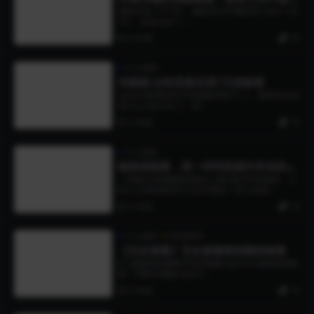
懂很多道理，而是关键认知
课程目录 1-01节1、确定性与不确定性.mp4 1-02
节2、信息mp4 1-...
3 年前
19
个人成长
何丽娟-女性完美关系7天训练营
Semmi老师的亲子性格教育课 01_1、教育的目的
是什么.mp3 02_2、堵...
3 年前
19
个人成长
板砖训练营，用一年时间成为专业的
人，带你突破行动局限，快速成长
—突破行动局限提高能力上限 我们常常疑惑，人
和人之间到底是什么拉开差距？有人职场...
3 年前
19
个人成长
智圣商学
【无名诸葛】无名诸葛第四期训练营
01 诸葛第四期教学首章视频.mp4 02 诸葛第四期
第一节教学视频.mp4 0...
3 年前
19