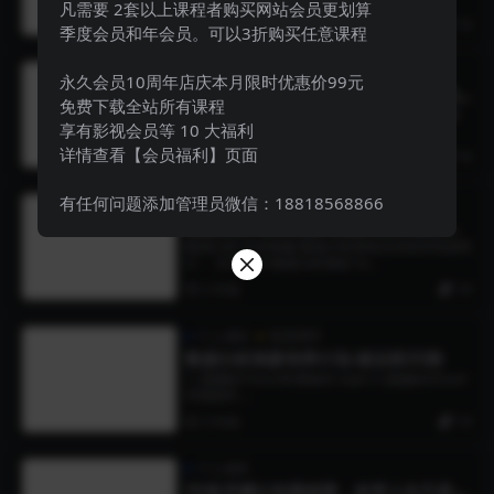
凡需要 2套以上课程者购买网站会员更划算
3 年前
19
季度会员和年会员。可以3折购买任意课程
个人成长
智圣商学
永久会员10周年店庆本月限时优惠价99元
AI-达内-2023最新Python+人工智能
免费下载全站所有课程
就业班
AI-达内-2023最新Python+人工智能就业班资源
享有影视会员等 10 大福利
简介： 课程目录 ├──...
详情查看【会员福利】页面
3 年前
19
有任何问题添加管理员微信：18818568866
个人成长
智圣商学
数据分析-环球青藤-数据分析师就业训
练营
数据分析-环球青藤-数据分析师就业训练营资源简
介： 文件目录 数据分析基础 Ta...
3 年前
19
个人成长
智圣商学
数据分析高薪培养计划-就业班35期
1–[视频]01Excel常规操作.mp4 2–[视频]02Excel
常规操作....
3 年前
19
个人成长
50条关键认知基础课，改变人生不是靠