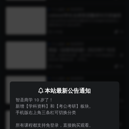
个人成长
智圣商学
colonel学长名师英语翻译50天研修班
colonel学长名师英语翻译50天研修班资源简介：
课程来自于colonel学...
3 年前
19
个人成长
智圣商学
莉姐《加密培训课》2023年7-10月
莉姐《加密培训课》2023年7-10月资源简介： 课
程目录 课程目录： 0702...
3 年前
19
个人成长
智圣商学
枯荣自有道自在枯荣专栏2023年11月
本站最新公告通知
视频课程
枯荣自有道自在枯荣专栏2023年11月 视频课程
资源简介： 课程目录 11.11...
智圣商学 10 岁了！
3 年前
19
新增【学科资料】和【考公考研】板块。
手机版右上角三条杠可切换分类
个人成长
智圣商学
233网校 小升初英语直通车专题课
233网校 小升初英语直通车专题课资源简介： 课
所有课程都支持免登录，直接购买观看。
程目录: ├──lesson 0...